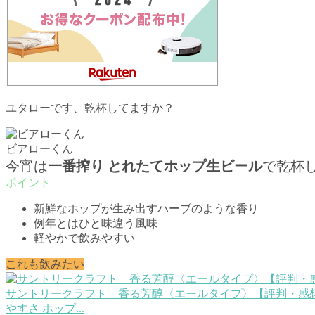
ユタローです、乾杯してますか？
ビアローくん
今宵は
一番搾り とれたてホップ生ビール
で乾杯
新鮮なホップが生み出すハーブのような香り
例年とはひと味違う風味
軽やかで飲みやすい
これも飲みたい
サントリークラフト 香る芳醇〈エールタイプ〉【評判・感想
やすさ ホップ...