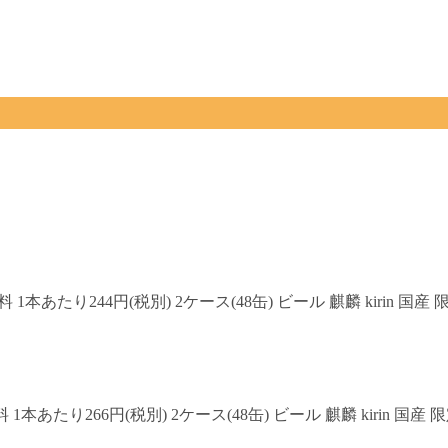
本あたり244円(税別) 2ケース(48缶) ビール 麒麟 kirin 国産 限
り266円(税別) 2ケース(48缶) ビール 麒麟 kirin 国産 限定 2