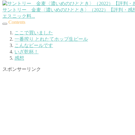
サントリー 金麦〈濃いめのひととき〉（2022）【評判・感
エスニック料...
Contents
ここで買いました
一番搾り とれたてホップ生ビール
こんなビールです
いざ乾杯！
感想
スポンサーリンク