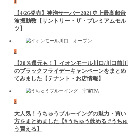
1
【4/26発売】神泡サーバー2021史上最高超音
波振動数【サントリー・ザ・プレミアムモル
ツ】
2
【20％還元も！】イオンモール川口/川口前川
のブラックフライデーキャンペーンをまとめ
てみました【テナント・お店情報】
3
大人気！うちゅうブルーイングの魅力・買い
方をまとめました【#うちゅう飲める #うちゅ
う買える】