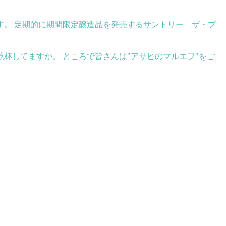
す。 定期的に期間限定醸造品を発売するサントリー ザ・プ
乾杯してますか。 ところで皆さんは"アサヒのマルエフ"をご