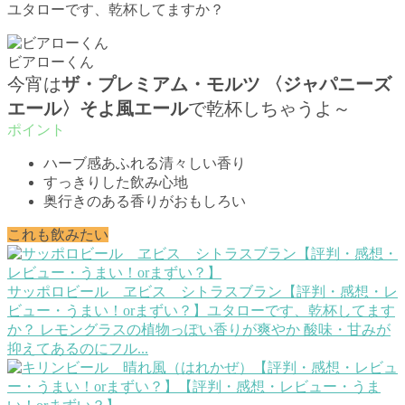
ユタローです、乾杯してますか？
ビアローくん
今宵は
ザ・プレミアム・モルツ 〈ジャパニーズ
エール〉そよ風エール
で乾杯しちゃうよ～
ハーブ感あふれる清々しい香り
すっきりした飲み心地
奥行きのある香りがおもしろい
これも飲みたい
サッポロビール ヱビス シトラスブラン【評判・感想・レ
ビュー・うまい！orまずい？】
ユタローです、乾杯してます
か？ レモングラスの植物っぽい香りが爽やか 酸味・甘みが
抑えてあるのにフル...