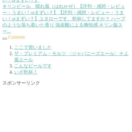
キリンビール 晴れ風（はれかぜ）【評判・感想・レビュ
ー・うまい！orまずい？】【評判・感想・レビュー・うま
い！orまずい？】
ユタローです、乾杯してますか？ ハーブ
のような落ち着いた香り 強炭酸による爽快感 キリン版ス
ー...
Contents
ここで買いました
ザ・プレミアム・モルツ 〈ジャパニーズエール〉そよ
風エール
こんなビールです
いざ乾杯！
スポンサーリンク