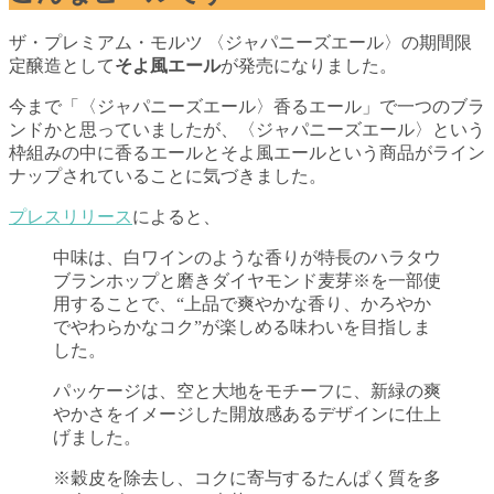
ザ・プレミアム・モルツ 〈ジャパニーズエール〉の期間限
定醸造として
そよ風エール
が発売になりました。
今まで「〈ジャパニーズエール〉香るエール」で一つのブラ
ンドかと思っていましたが、〈ジャパニーズエール〉という
枠組みの中に香るエールとそよ風エールという商品がライン
ナップされていることに気づきました。
プレスリリース
によると、
中味は、白ワインのような香りが特長のハラタウ
ブランホップと磨きダイヤモンド麦芽※を一部使
用することで、“上品で爽やかな香り、かろやか
でやわらかなコク”が楽しめる味わいを目指しま
した。
パッケージは、空と大地をモチーフに、新緑の爽
やかさをイメージした開放感あるデザインに仕上
げました。
※穀皮を除去し、コクに寄与するたんぱく質を多