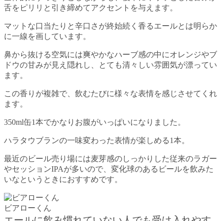
舌をピリリと引き締めてアクセントを与えます。
マットな口当たりと辛口さが終始続く香るエールとは明らか
に一線を画しています。
鼻から抜ける空気には爽やかなハーブ感の中にオレンジやブ
ドウの甘みが見え隠れし、とても清々しい雰囲気が漂ってい
ます。
この香りが複雑で、飲むたびに様々な表情を感じさせてくれ
ます。
350ml缶1本でかなりお腹がいっぱいになりました。
ハラタウブランの一味変わった表情が楽しめる1本。
最近のビール売り場には麦芽感のしっかりした従来のラガー
やセッションIPAが多いので、変化球のあるビールを飲みた
いなというときにおすすめです。
ビアローくん
エールに飲み慣れていない人でも受け入れやす