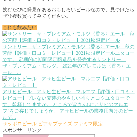
飲むたびに発見があるおもしろいビールなので、見つけたら
ぜひ複数買ってみてください。
これも飲みたい
サントリー ザ・プレミアム・モルツ〈香る〉エール 秋の
芳醇【評価・口コミ・レビュー】2021秋限定ビール
ユタロー
です。 定期的に期間限定醸造品を発売するサントリー
ザ・プレミアム・モルツ。 2021年のプレモルは〈香る〉エ
ール ...
アサヒビール アサヒ生ビール マルエフ【評価・口コミ・
レビュー】ブレない麦芽のやさしい香りとコク
ユタローで
す、乾杯してますか。 ところで皆さんは"アサヒのマルエ
フ"をご存じでしょうか。 アサヒビールの業務用向けのビー
ルで...
サッポロビール
ビアサプライズ
ファミマ限定
スポンサーリンク