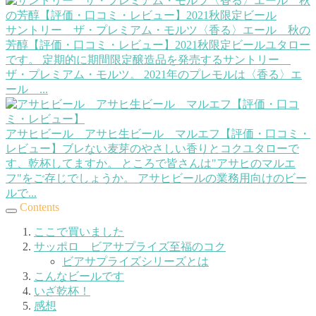
サントリー ザ・プレミアム・モルツ〈香る〉エール 秋の
芳醇【評価・口コミ・レビュー】2021秋限定ビール
ユタロー
です。 定期的に期間限定醸造品を発売するサントリー
ザ・プレミアム・モルツ。 2021年のプレモルは〈香る〉エ
ール ...
アサヒビール アサヒ生ビール マルエフ【評価・口コミ・
レビュー】ブレない麦芽のやさしい香りとコク
ユタローで
す、乾杯してますか。 ところで皆さんは"アサヒのマルエ
フ"をご存じでしょうか。 アサヒビールの業務用向けのビー
ルで...
Contents
ここで買いました
サッポロ ビアサプライズ至福のコク
ビアサプライズシリーズとは
こんなビールです
いざ乾杯！
感想