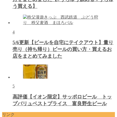
う買える】
4
5/6更新【ビールを自宅にテイクアウト】量り
売り（持ち帰り）ビールの買い方・買えるお
店をまとめてみました
5
高評価【イオン限定】サッポロビール トッ
プバリュベストプライス 富良野生ビール
リンク