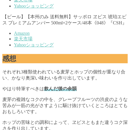
Yahooショッピング
【ビール】【本州のみ 送料無料】サッポロ ヱビス 琥珀エビ
ス プレミアムアンバー 500ml×2ケース/48本《048》『CSH』
Amazon
楽天市場
Yahooショッピング
感想
それぞれ3種類使われている麦芽とホップの個性が重なり合
い、かなり奥深い味わいを作り出しています。
やはり特筆すべきは
飲んだ後の余韻
麦芽の複雑なコクの中を、グレープフルーツの渋皮のような
苦みが一筋の光がさすように駆け抜けていくところはとても
おもしろいです。
ホップの苦味との調和によって、ヱビスともまた違うコク深
さを作り出しています。