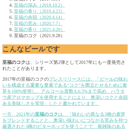
至福の深み（2018.10.2）
至福の香り（2019.4.23）
至福の余韻（2020.4.14）
至福の苦み（2020.7.7）
至福の香り（2021.4.20）
至福のコク（2021.9.28）
こんなビールです
至福のコク
は、シリーズ第2弾として2017年にも一度発売さ
れたことがあります。
2017年の至福のコクの
プレスリリースには、「ビールの味わ
いを構成する重要な要素である“コク”を際立たせるために麦
芽を100%使用し、アルコール度数も6.5%まで高め、ハラタ
ウ産アロマホップを使用することにより、奥深いコクと余韻
ある美味しさを実現」したと書かれています。
一方、2021年の
至福のコク
は、「味わいの異なる3種の麦芽
をブレンドすることと、奥深い味わいにつながる苦みを持つ
厳選された3種のビターホップを使うことで、複雑味のある