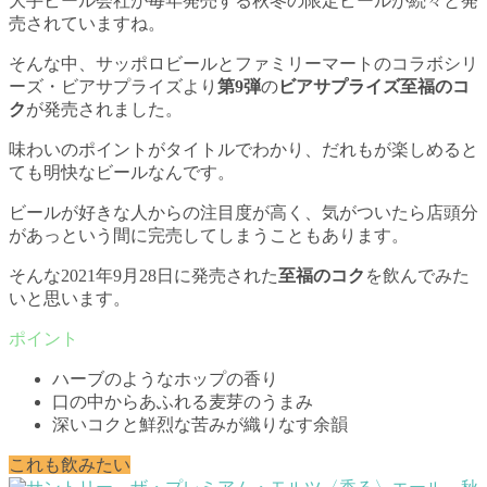
大手ビール会社が毎年発売する秋冬の限定ビールが続々と発
売されていますね。
そんな中、サッポロビールとファミリーマートのコラボシリ
ーズ・ビアサプライズより
第9弾
の
ビアサプライズ至福のコ
ク
が発売されました。
味わいのポイントがタイトルでわかり、だれもが楽しめると
ても明快なビールなんです。
ビールが好きな人からの注目度が高く、気がついたら店頭分
があっという間に完売してしまうこともあります。
そんな2021年9月28日に発売された
至福のコク
を飲んでみた
いと思います。
ハーブのようなホップの香り
口の中からあふれる麦芽のうまみ
深いコクと鮮烈な苦みが織りなす余韻
これも飲みたい